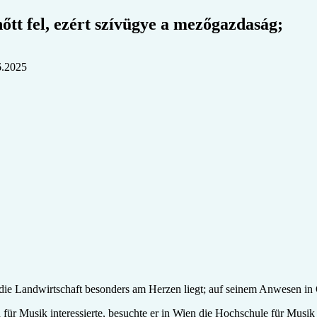
nőtt fel, ezért szívügye a mezőgazdaság;
6.2025
die Landwirtschaft besonders am Herzen liegt; auf seinem Anwesen in O
h für Musik interessierte, besuchte er in Wien die Hochschule für Musi