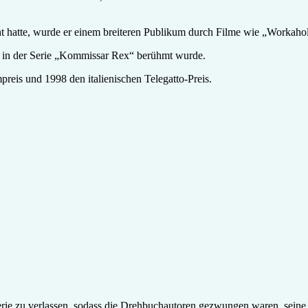
ht hatte, wurde er einem breiteren Publikum durch Filme wie „Workah
ler in der Serie „Kommissar Rex“ berühmt wurde.
preis und 1998 den italienischen Telegatto-Preis.
 Serie zu verlassen, sodass die Drehbuchautoren gezwungen waren, sein