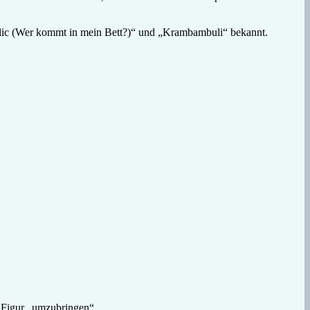
olic (Wer kommt in mein Bett?)“ und „Krambambuli“ bekannt.
e Figur „umzubringen“.