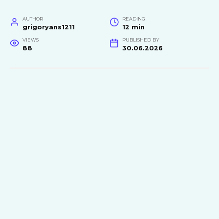
AUTHOR
READING
grigoryans1211
12 min
VIEWS
PUBLISHED BY
88
30.06.2026