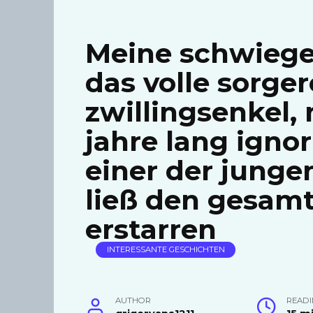
Meine schwiege
das volle sorge
zwillingsenkel,
jahre lang ignor
einer der junge
ließ den gesamt
erstarren
INTERESSANTE GESCHICHTEN
AUTHOR
READI