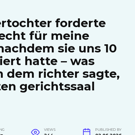
rtochter forderte
recht für meine
 nachdem sie uns 10
iert hatte – was
n dem richter sagte,
en gerichtssaal
NG
VIEWS
PUBLISHED BY