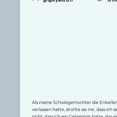
grigoryans1211
15 m
Als meine Schwiegertochter die Enkelkin
verlassen hatte, drohte sie mir, dass ich
nicht, dass ich ein Geheimnis hatte, das si