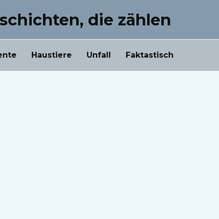
schichten, die zählen
ente
Haustiere
Unfall
Faktastisch