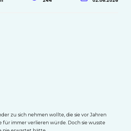
in
244
02.06.2026
der zu sich nehmen wollte, die sie vor Jahren
 sie für immer verlieren würde. Doch sie wusste
e nie erwartet hätte.