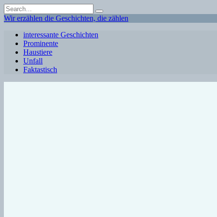
Skip
Search
to
for:
Wir erzählen die Geschichten, die zählen
content
interessante Geschichten
Prominente
Haustiere
Unfall
Faktastisch