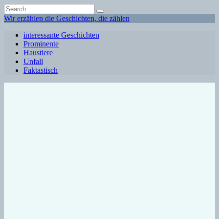
Skip
Search
to
for:
Wir erzählen die Geschichten, die zählen
content
interessante Geschichten
Prominente
Haustiere
Unfall
Faktastisch