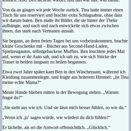
Von da an gingen wir jede Woche zurück. Tina hatte immer einen
Tisch für uns reserviert und brachte extra Schlagsahne, ohne dass
wir darum baten. Ben malte ihr Bilder, die sie hinter der Theke
aufhängte, und nach und nach entwickelte sich etwas zwischen
ihnen, das stark nach Vertrauen aussah.
Sie begann, an ihren freien Tagen bei uns vorbeizukommen, brachte
kleine Geschenke mit – Bücher aus Second-Hand-Läden,
Spielzeugautos, selbstgebackene Muffins. Ben leuchtete jedes Mal
auf, wenn er ihr Auto sah, und ich sah zu, wie sich Stücke der
Trauer in beiden langsam zu heilen begannen.
Etwa zwei Jahre später kam Ben in den Wäscheraum, während ich
Kleidung zusammenlegte, und fragte aus heiterem Himmel: „Ist Tina
meine echte Mama?“
Meine Hände blieben mitten in der Bewegung stehen. „Warum
fragst du?“
„Sie sieht aus wie ich. Und sie lässt mich besser fühlen, so wie du.“
„Wenn ich ‚ja‘ sagen würde, wie würdest du dich fühlen?“
Er lächelte, als sei die Antwort offensichtlich. „Glücklich.“