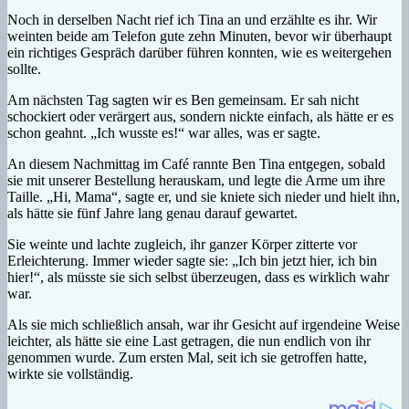
Noch in derselben Nacht rief ich Tina an und erzählte es ihr. Wir
weinten beide am Telefon gute zehn Minuten, bevor wir überhaupt
ein richtiges Gespräch darüber führen konnten, wie es weitergehen
sollte.
Am nächsten Tag sagten wir es Ben gemeinsam. Er sah nicht
schockiert oder verärgert aus, sondern nickte einfach, als hätte er es
schon geahnt. „Ich wusste es!“ war alles, was er sagte.
An diesem Nachmittag im Café rannte Ben Tina entgegen, sobald
sie mit unserer Bestellung herauskam, und legte die Arme um ihre
Taille. „Hi, Mama“, sagte er, und sie kniete sich nieder und hielt ihn,
als hätte sie fünf Jahre lang genau darauf gewartet.
Sie weinte und lachte zugleich, ihr ganzer Körper zitterte vor
Erleichterung. Immer wieder sagte sie: „Ich bin jetzt hier, ich bin
hier!“, als müsste sie sich selbst überzeugen, dass es wirklich wahr
war.
Als sie mich schließlich ansah, war ihr Gesicht auf irgendeine Weise
leichter, als hätte sie eine Last getragen, die nun endlich von ihr
genommen wurde. Zum ersten Mal, seit ich sie getroffen hatte,
wirkte sie vollständig.