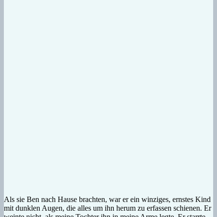
Als sie Ben nach Hause brachten, war er ein winziges, ernstes Kind
mit dunklen Augen, die alles um ihn herum zu erfassen schienen. Er
weinte nicht, als meine Tochter ihn in meine Arme legte. Er starrte