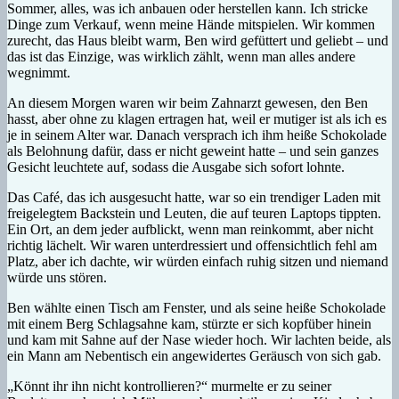
Sommer, alles, was ich anbauen oder herstellen kann. Ich stricke
Dinge zum Verkauf, wenn meine Hände mitspielen. Wir kommen
zurecht, das Haus bleibt warm, Ben wird gefüttert und geliebt – und
das ist das Einzige, was wirklich zählt, wenn man alles andere
wegnimmt.
An diesem Morgen waren wir beim Zahnarzt gewesen, den Ben
hasst, aber ohne zu klagen ertragen hat, weil er mutiger ist als ich es
je in seinem Alter war. Danach versprach ich ihm heiße Schokolade
als Belohnung dafür, dass er nicht geweint hatte – und sein ganzes
Gesicht leuchtete auf, sodass die Ausgabe sich sofort lohnte.
Das Café, das ich ausgesucht hatte, war so ein trendiger Laden mit
freigelegtem Backstein und Leuten, die auf teuren Laptops tippten.
Ein Ort, an dem jeder aufblickt, wenn man reinkommt, aber nicht
richtig lächelt. Wir waren unterdressiert und offensichtlich fehl am
Platz, aber ich dachte, wir würden einfach ruhig sitzen und niemand
würde uns stören.
Ben wählte einen Tisch am Fenster, und als seine heiße Schokolade
mit einem Berg Schlagsahne kam, stürzte er sich kopfüber hinein
und kam mit Sahne auf der Nase wieder hoch. Wir lachten beide, als
ein Mann am Nebentisch ein angewidertes Geräusch von sich gab.
„Könnt ihr ihn nicht kontrollieren?“ murmelte er zu seiner