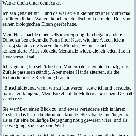
Wange direkt unter dem Auge.
Ich sah genauer hin – und da war er: ein kleiner brauner Muttermal
auf ihrem linken Wangenknochen, identisch mit dem, den Ben von
seinen biologischen Eltern geerbt hatte.
Mein Herz machte einen seltsamen Sprung. Ich begann andere
Dinge zu bemerken: die Form ihrer Nase, wie ihre Augen leicht
schräg standen, die Kurve ihres Mundes, wenn sie sich
konzentrierte. Alles spiegelte Merkmale wider, die ich jeden Tag in
Bens Gesicht sah.
Ich sagte mir, ich sei lächerlich, Muttermale seien nicht einzigartig,
Zufälle passieren ständig. Aber meine Hände zitterten, als die
Kellnerin unsere Rechnung brachte.
„Entschuldigung, wenn wir zu laut waren“, sagte ich und versuchte
normal zu klingen. „Mein Enkel hat Ihr Muttermal gesehen. Deshalb
starrt er so.“
Sie warf Ben einen Blick zu, und etwas veränderte sich in ihrem
Gesicht, das ich nicht einordnen konnte. Sie schaute ihn länger an,
als es für eine beiläufige Begegnung nötig gewesen wäre, und als
sie wegging, sagte sie kein Wort.
Draußen kniete ich mich hin, um Bens Mantel gegen die Kälte zu