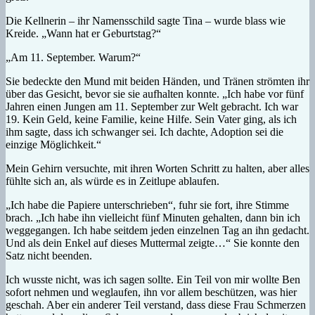
Die Kellnerin – ihr Namensschild sagte Tina – wurde blass wie
Kreide. „Wann hat er Geburtstag?“
„Am 11. September. Warum?“
Sie bedeckte den Mund mit beiden Händen, und Tränen strömten ihr
über das Gesicht, bevor sie sie aufhalten konnte. „Ich habe vor fünf
Jahren einen Jungen am 11. September zur Welt gebracht. Ich war
19. Kein Geld, keine Familie, keine Hilfe. Sein Vater ging, als ich
ihm sagte, dass ich schwanger sei. Ich dachte, Adoption sei die
einzige Möglichkeit.“
Mein Gehirn versuchte, mit ihren Worten Schritt zu halten, aber alles
fühlte sich an, als würde es in Zeitlupe ablaufen.
„Ich habe die Papiere unterschrieben“, fuhr sie fort, ihre Stimme
brach. „Ich habe ihn vielleicht fünf Minuten gehalten, dann bin ich
weggegangen. Ich habe seitdem jeden einzelnen Tag an ihn gedacht.
Und als dein Enkel auf dieses Muttermal zeigte…“ Sie konnte den
Satz nicht beenden.
Ich wusste nicht, was ich sagen sollte. Ein Teil von mir wollte Ben
sofort nehmen und weglaufen, ihn vor allem beschützen, was hier
geschah. Aber ein anderer Teil verstand, dass diese Frau Schmerzen