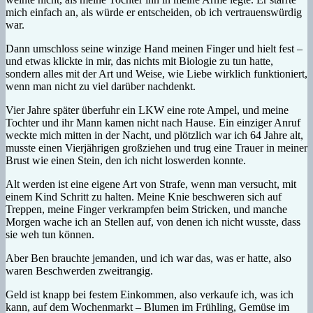
mich einfach an, als würde er entscheiden, ob ich vertrauenswürdig
war.
Dann umschloss seine winzige Hand meinen Finger und hielt fest –
und etwas klickte in mir, das nichts mit Biologie zu tun hatte,
sondern alles mit der Art und Weise, wie Liebe wirklich funktioniert,
wenn man nicht zu viel darüber nachdenkt.
Vier Jahre später überfuhr ein LKW eine rote Ampel, und meine
Tochter und ihr Mann kamen nicht nach Hause. Ein einziger Anruf
weckte mich mitten in der Nacht, und plötzlich war ich 64 Jahre alt,
musste einen Vierjährigen großziehen und trug eine Trauer in meiner
Brust wie einen Stein, den ich nicht loswerden konnte.
Alt werden ist eine eigene Art von Strafe, wenn man versucht, mit
einem Kind Schritt zu halten. Meine Knie beschweren sich auf
Treppen, meine Finger verkrampfen beim Stricken, und manche
Morgen wache ich an Stellen auf, von denen ich nicht wusste, dass
sie weh tun können.
Aber Ben brauchte jemanden, und ich war das, was er hatte, also
waren Beschwerden zweitrangig.
Geld ist knapp bei festem Einkommen, also verkaufe ich, was ich
kann, auf dem Wochenmarkt – Blumen im Frühling, Gemüse im