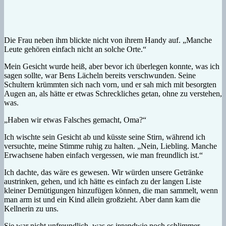
Die Frau neben ihm blickte nicht von ihrem Handy auf. „Manche
Leute gehören einfach nicht an solche Orte.“
Mein Gesicht wurde heiß, aber bevor ich überlegen konnte, was ich
sagen sollte, war Bens Lächeln bereits verschwunden. Seine
Schultern krümmten sich nach vorn, und er sah mich mit besorgten
Augen an, als hätte er etwas Schreckliches getan, ohne zu verstehen,
was.
„Haben wir etwas Falsches gemacht, Oma?“
Ich wischte sein Gesicht ab und küsste seine Stirn, während ich
versuchte, meine Stimme ruhig zu halten. „Nein, Liebling. Manche
Erwachsene haben einfach vergessen, wie man freundlich ist.“
Ich dachte, das wäre es gewesen. Wir würden unsere Getränke
austrinken, gehen, und ich hätte es einfach zu der langen Liste
kleiner Demütigungen hinzufügen können, die man sammelt, wenn
man arm ist und ein Kind allein großzieht. Aber dann kam die
Kellnerin zu uns.
Sie war nicht unfreundlich, was es irgendwie noch schlimmer