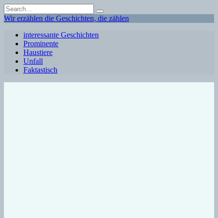
Skip
Search
to
for:
Wir erzählen die Geschichten, die zählen
content
interessante Geschichten
Prominente
Haustiere
Unfall
Faktastisch