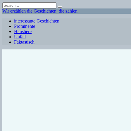
Skip
Search
to
for:
Wir erzählen die Geschichten, die zählen
content
interessante Geschichten
Prominente
Haustiere
Unfall
Faktastisch