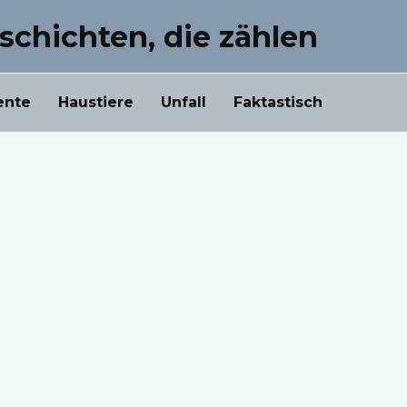
schichten, die zählen
ente
Haustiere
Unfall
Faktastisch