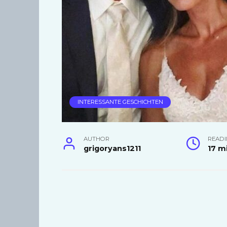
INTERESSANTE GESCHICHTEN
AUTHOR
READI
grigoryans1211
17 m