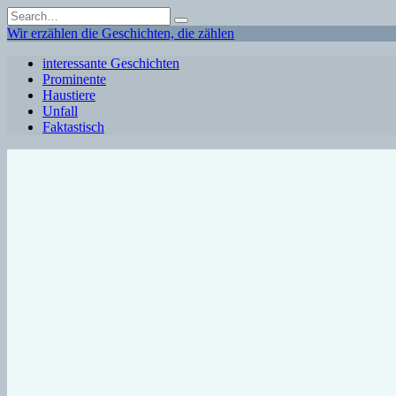
Skip
Search
to
for:
Wir erzählen die Geschichten, die zählen
content
interessante Geschichten
Prominente
Haustiere
Unfall
Faktastisch