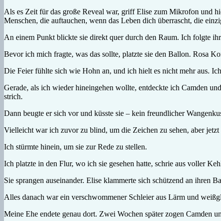
Als es Zeit für das große Reveal war, griff Elise zum Mikrofon und h
Menschen, die auftauchen, wenn das Leben dich überrascht, die einzig
An einem Punkt blickte sie direkt quer durch den Raum. Ich folgte ihr
Bevor ich mich fragte, was das sollte, platzte sie den Ballon. Rosa Ko
Die Feier fühlte sich wie Hohn an, und ich hielt es nicht mehr aus.
Gerade, als ich wieder hineingehen wollte, entdeckte ich Camden und 
strich.
Dann beugte er sich vor und küsste sie – kein freundlicher Wangenkuss
Vielleicht war ich zuvor zu blind, um die Zeichen zu sehen, aber jetz
Ich stürmte hinein, um sie zur Rede zu stellen.
Ich platzte in den Flur, wo ich sie gesehen hatte, schrie aus voll
Sie sprangen auseinander. Elise klammerte sich schützend an ihren Bau
Alles danach war ein verschwommener Schleier aus Lärm und weißglüh
Meine Ehe endete genau dort. Zwei Wochen später zogen Camden u