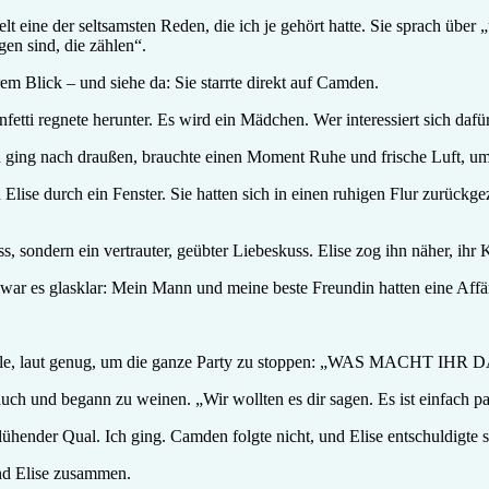
ielt eine der seltsamsten Reden, die ich je gehört hatte. Sie sprach ü
en sind, die zählen“.
em Blick – und siehe da: Sie starrte direkt auf Camden.
nfetti regnete herunter. Es wird ein Mädchen. Wer interessiert sich dafü
 Ich ging nach draußen, brauchte einen Moment Ruhe und frische Luft, u
Elise durch ein Fenster. Sie hatten sich in einen ruhigen Flur zurück
, sondern ein vertrauter, geübter Liebeskuss. Elise zog ihn näher, ihr 
t war es glasklar: Mein Mann und meine beste Freundin hatten eine Affä
er Kehle, laut genug, um die ganze Party zu stoppen: „WAS MACHT IHR 
ch und begann zu weinen. „Wir wollten es dir sagen. Es ist einfach pas
ender Qual. Ich ging. Camden folgte nicht, und Elise entschuldigte si
nd Elise zusammen.