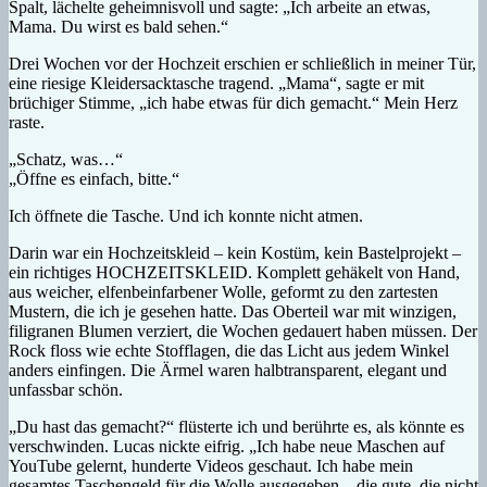
Spalt, lächelte geheimnisvoll und sagte: „Ich arbeite an etwas,
Mama. Du wirst es bald sehen.“
Drei Wochen vor der Hochzeit erschien er schließlich in meiner Tür,
eine riesige Kleidersacktasche tragend. „Mama“, sagte er mit
brüchiger Stimme, „ich habe etwas für dich gemacht.“ Mein Herz
raste.
„Schatz, was…“
„Öffne es einfach, bitte.“
Ich öffnete die Tasche. Und ich konnte nicht atmen.
Darin war ein Hochzeitskleid – kein Kostüm, kein Bastelprojekt –
ein richtiges HOCHZEITSKLEID. Komplett gehäkelt von Hand,
aus weicher, elfenbeinfarbener Wolle, geformt zu den zartesten
Mustern, die ich je gesehen hatte. Das Oberteil war mit winzigen,
filigranen Blumen verziert, die Wochen gedauert haben müssen. Der
Rock floss wie echte Stofflagen, die das Licht aus jedem Winkel
anders einfingen. Die Ärmel waren halbtransparent, elegant und
unfassbar schön.
„Du hast das gemacht?“ flüsterte ich und berührte es, als könnte es
verschwinden. Lucas nickte eifrig. „Ich habe neue Maschen auf
YouTube gelernt, hunderte Videos geschaut. Ich habe mein
gesamtes Taschengeld für die Wolle ausgegeben – die gute, die nicht