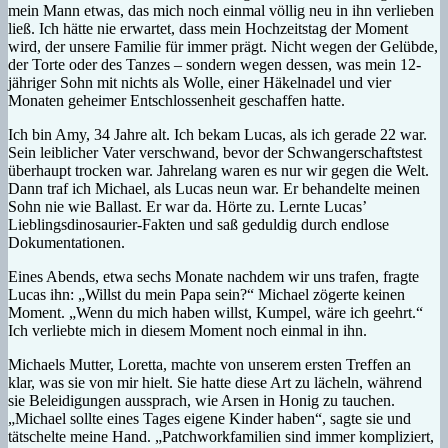
mein Mann etwas, das mich noch einmal völlig neu in ihn verlieben
ließ. Ich hätte nie erwartet, dass mein Hochzeitstag der Moment
wird, der unsere Familie für immer prägt. Nicht wegen der Gelübde,
der Torte oder des Tanzes – sondern wegen dessen, was mein 12-
jähriger Sohn mit nichts als Wolle, einer Häkelnadel und vier
Monaten geheimer Entschlossenheit geschaffen hatte.
Ich bin Amy, 34 Jahre alt. Ich bekam Lucas, als ich gerade 22 war.
Sein leiblicher Vater verschwand, bevor der Schwangerschaftstest
überhaupt trocken war. Jahrelang waren es nur wir gegen die Welt.
Dann traf ich Michael, als Lucas neun war. Er behandelte meinen
Sohn nie wie Ballast. Er war da. Hörte zu. Lernte Lucas’
Lieblingsdinosaurier-Fakten und saß geduldig durch endlose
Dokumentationen.
Eines Abends, etwa sechs Monate nachdem wir uns trafen, fragte
Lucas ihn: „Willst du mein Papa sein?“ Michael zögerte keinen
Moment. „Wenn du mich haben willst, Kumpel, wäre ich geehrt.“
Ich verliebte mich in diesem Moment noch einmal in ihn.
Michaels Mutter, Loretta, machte von unserem ersten Treffen an
klar, was sie von mir hielt. Sie hatte diese Art zu lächeln, während
sie Beleidigungen aussprach, wie Arsen in Honig zu tauchen.
„Michael sollte eines Tages eigene Kinder haben“, sagte sie und
tätschelte meine Hand. „Patchworkfamilien sind immer kompliziert,