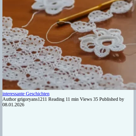
interessante Geschichten
Author
grigoryans1211
Reading
11 min
Views
35
Published by
08.01.2026