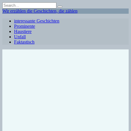
Skip
Search
to
for:
Wir erzählen die Geschichten, die zählen
content
interessante Geschichten
Prominente
Haustiere
Unfall
Faktastisch