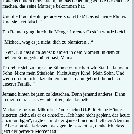
Häkeltechniken beigebracht, um das bedeutungsvollste Geschenk zu
machen, das seine Mutter je bekommen hat.
Und die Frau, die ihn gerade verspottet hat? Das ist meine Mutter.
Und sie liegt falsch.“
Ein Raunen ging durch die Menge. Lorettas Gesicht wurde bleich.
„Michael, wag es ja nicht, dich zu blamieren…“
„Nein. Du hast dich selbst blamiert in dem Moment, in dem du
meinen Sohn gedemütigt hast, Mama.“
Er drehte sich zu ihr, seine Stimme wurde hart wie Stahl. „Ja, mein
Sohn. Nicht mein Stiefsohn. Nicht Amys Kind. Mein Sohn. Und
wenn du ihn nicht akzeptieren kannst, dann gehörst du nicht zu
unserer Familie.“
Jemand hinten begann zu klatschen. Dann jemand anderes. Dann
immer mehr. Lucas weinte offen, aber lächelte.
Michael ging zum Mikrofonständer beim DJ-Pult. Seine Hände
zitterten leicht, als er es einstellte. „Ich hatte nicht geplant, das heute
anzukündigen“, sagte er, und der ganze Innenhof hielt den Atem an.
„Aber angesichts dessen, was gerade passiert ist, denke ich, dass
jetzt der perfekte Moment ist.“