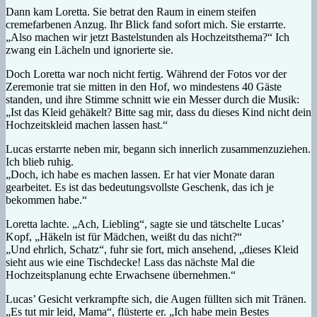
Dann kam Loretta. Sie betrat den Raum in einem steifen
cremefarbenen Anzug. Ihr Blick fand sofort mich. Sie erstarrte.
„Also machen wir jetzt Bastelstunden als Hochzeitsthema?“ Ich
zwang ein Lächeln und ignorierte sie.
Doch Loretta war noch nicht fertig. Während der Fotos vor der
Zeremonie trat sie mitten in den Hof, wo mindestens 40 Gäste
standen, und ihre Stimme schnitt wie ein Messer durch die Musik:
„Ist das Kleid gehäkelt? Bitte sag mir, dass du dieses Kind nicht dein
Hochzeitskleid machen lassen hast.“
Lucas erstarrte neben mir, begann sich innerlich zusammenzuziehen.
Ich blieb ruhig.
„Doch, ich habe es machen lassen. Er hat vier Monate daran
gearbeitet. Es ist das bedeutungsvollste Geschenk, das ich je
bekommen habe.“
Loretta lachte. „Ach, Liebling“, sagte sie und tätschelte Lucas’
Kopf, „Häkeln ist für Mädchen, weißt du das nicht?“
„Und ehrlich, Schatz“, fuhr sie fort, mich ansehend, „dieses Kleid
sieht aus wie eine Tischdecke! Lass das nächste Mal die
Hochzeitsplanung echte Erwachsene übernehmen.“
Lucas’ Gesicht verkrampfte sich, die Augen füllten sich mit Tränen.
„Es tut mir leid, Mama“, flüsterte er. „Ich habe mein Bestes