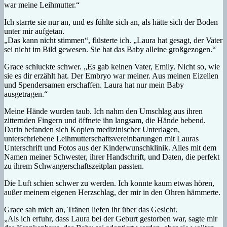
war meine Leihmutter.“
Ich starrte sie nur an, und es fühlte sich an, als hätte sich der Boden
unter mir aufgetan.
„Das kann nicht stimmen“, flüsterte ich. „Laura hat gesagt, der Vater
sei nicht im Bild gewesen. Sie hat das Baby alleine großgezogen.“
Grace schluckte schwer. „Es gab keinen Vater, Emily. Nicht so, wie
sie es dir erzählt hat. Der Embryo war meiner. Aus meinen Eizellen
und Spendersamen erschaffen. Laura hat nur mein Baby
ausgetragen.“
Meine Hände wurden taub. Ich nahm den Umschlag aus ihren
zitternden Fingern und öffnete ihn langsam, die Hände bebend.
Darin befanden sich Kopien medizinischer Unterlagen,
unterschriebene Leihmutterschaftsvereinbarungen mit Lauras
Unterschrift und Fotos aus der Kinderwunschklinik. Alles mit dem
Namen meiner Schwester, ihrer Handschrift, und Daten, die perfekt
zu ihrem Schwangerschaftszeitplan passten.
Die Luft schien schwer zu werden. Ich konnte kaum etwas hören,
außer meinem eigenen Herzschlag, der mir in den Ohren hämmerte.
Grace sah mich an, Tränen liefen ihr über das Gesicht.
„Als ich erfuhr, dass Laura bei der Geburt gestorben war, sagte mir