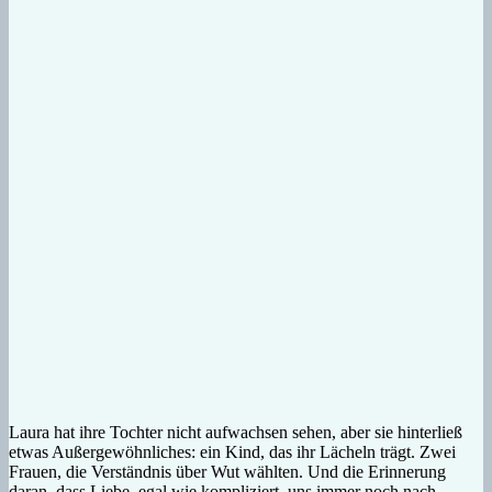
Laura hat ihre Tochter nicht aufwachsen sehen, aber sie hinterließ
etwas Außergewöhnliches: ein Kind, das ihr Lächeln trägt. Zwei
Frauen, die Verständnis über Wut wählten. Und die Erinnerung
daran, dass Liebe, egal wie kompliziert, uns immer noch nach