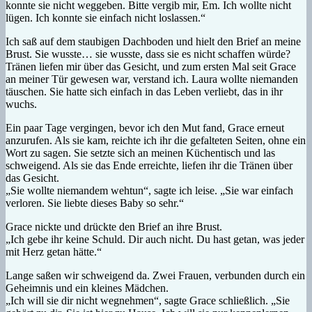
konnte sie nicht weggeben. Bitte vergib mir, Em. Ich wollte nicht
lügen. Ich konnte sie einfach nicht loslassen.“
Ich saß auf dem staubigen Dachboden und hielt den Brief an meine
Brust. Sie wusste… sie wusste, dass sie es nicht schaffen würde?
Tränen liefen mir über das Gesicht, und zum ersten Mal seit Grace
an meiner Tür gewesen war, verstand ich. Laura wollte niemanden
täuschen. Sie hatte sich einfach in das Leben verliebt, das in ihr
wuchs.
Ein paar Tage vergingen, bevor ich den Mut fand, Grace erneut
anzurufen. Als sie kam, reichte ich ihr die gefalteten Seiten, ohne ein
Wort zu sagen. Sie setzte sich an meinen Küchentisch und las
schweigend. Als sie das Ende erreichte, liefen ihr die Tränen über
das Gesicht.
„Sie wollte niemandem wehtun“, sagte ich leise. „Sie war einfach
verloren. Sie liebte dieses Baby so sehr.“
Grace nickte und drückte den Brief an ihre Brust.
„Ich gebe ihr keine Schuld. Dir auch nicht. Du hast getan, was jeder
mit Herz getan hätte.“
Lange saßen wir schweigend da. Zwei Frauen, verbunden durch ein
Geheimnis und ein kleines Mädchen.
„Ich will sie dir nicht wegnehmen“, sagte Grace schließlich. „Sie