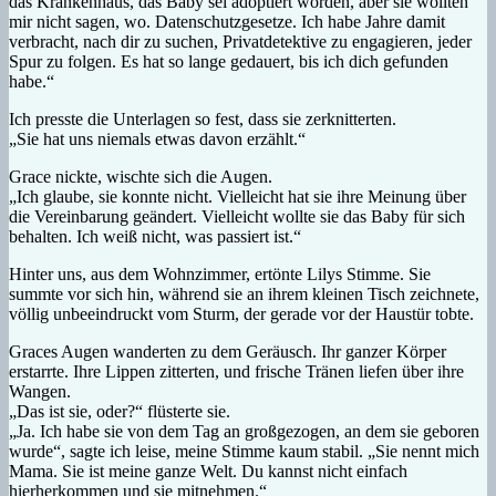
das Krankenhaus, das Baby sei adoptiert worden, aber sie wollten
mir nicht sagen, wo. Datenschutzgesetze. Ich habe Jahre damit
verbracht, nach dir zu suchen, Privatdetektive zu engagieren, jeder
Spur zu folgen. Es hat so lange gedauert, bis ich dich gefunden
habe.“
Ich presste die Unterlagen so fest, dass sie zerknitterten.
„Sie hat uns niemals etwas davon erzählt.“
Grace nickte, wischte sich die Augen.
„Ich glaube, sie konnte nicht. Vielleicht hat sie ihre Meinung über
die Vereinbarung geändert. Vielleicht wollte sie das Baby für sich
behalten. Ich weiß nicht, was passiert ist.“
Hinter uns, aus dem Wohnzimmer, ertönte Lilys Stimme. Sie
summte vor sich hin, während sie an ihrem kleinen Tisch zeichnete,
völlig unbeeindruckt vom Sturm, der gerade vor der Haustür tobte.
Graces Augen wanderten zu dem Geräusch. Ihr ganzer Körper
erstarrte. Ihre Lippen zitterten, und frische Tränen liefen über ihre
Wangen.
„Das ist sie, oder?“ flüsterte sie.
„Ja. Ich habe sie von dem Tag an großgezogen, an dem sie geboren
wurde“, sagte ich leise, meine Stimme kaum stabil. „Sie nennt mich
Mama. Sie ist meine ganze Welt. Du kannst nicht einfach
hierherkommen und sie mitnehmen.“