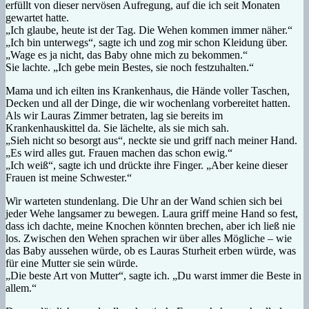
erfüllt von dieser nervösen Aufregung, auf die ich seit Monaten
gewartet hatte.
„Ich glaube, heute ist der Tag. Die Wehen kommen immer näher.“
„Ich bin unterwegs“, sagte ich und zog mir schon Kleidung über.
„Wage es ja nicht, das Baby ohne mich zu bekommen.“
Sie lachte. „Ich gebe mein Bestes, sie noch festzuhalten.“
Mama und ich eilten ins Krankenhaus, die Hände voller Taschen,
Decken und all der Dinge, die wir wochenlang vorbereitet hatten.
Als wir Lauras Zimmer betraten, lag sie bereits im
Krankenhauskittel da. Sie lächelte, als sie mich sah.
„Sieh nicht so besorgt aus“, neckte sie und griff nach meiner Hand.
„Es wird alles gut. Frauen machen das schon ewig.“
„Ich weiß“, sagte ich und drückte ihre Finger. „Aber keine dieser
Frauen ist meine Schwester.“
Wir warteten stundenlang. Die Uhr an der Wand schien sich bei
jeder Wehe langsamer zu bewegen. Laura griff meine Hand so fest,
dass ich dachte, meine Knochen könnten brechen, aber ich ließ nie
los. Zwischen den Wehen sprachen wir über alles Mögliche – wie
das Baby aussehen würde, ob es Lauras Sturheit erben würde, was
für eine Mutter sie sein würde.
„Die beste Art von Mutter“, sagte ich. „Du warst immer die Beste in
allem.“