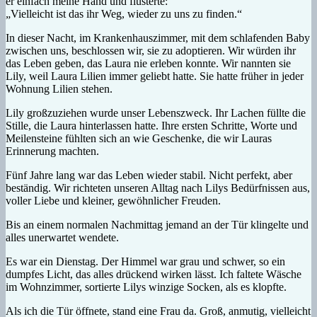
er einfach meine Hand und flüsterte:
„Vielleicht ist das ihr Weg, wieder zu uns zu finden.“
In dieser Nacht, im Krankenhauszimmer, mit dem schlafenden Baby
zwischen uns, beschlossen wir, sie zu adoptieren. Wir würden ihr
das Leben geben, das Laura nie erleben konnte. Wir nannten sie
Lily, weil Laura Lilien immer geliebt hatte. Sie hatte früher in jeder
Wohnung Lilien stehen.
Lily großzuziehen wurde unser Lebenszweck. Ihr Lachen füllte die
Stille, die Laura hinterlassen hatte. Ihre ersten Schritte, Worte und
Meilensteine fühlten sich an wie Geschenke, die wir Lauras
Erinnerung machten.
Fünf Jahre lang war das Leben wieder stabil. Nicht perfekt, aber
beständig. Wir richteten unseren Alltag nach Lilys Bedürfnissen aus,
voller Liebe und kleiner, gewöhnlicher Freuden.
Bis an einem normalen Nachmittag jemand an der Tür klingelte und
alles unerwartet wendete.
Es war ein Dienstag. Der Himmel war grau und schwer, so ein
dumpfes Licht, das alles drückend wirken lässt. Ich faltete Wäsche
im Wohnzimmer, sortierte Lilys winzige Socken, als es klopfte.
Als ich die Tür öffnete, stand eine Frau da. Groß, anmutig, vielleicht