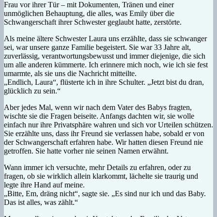
Frau vor ihrer Tür – mit Dokumenten, Tränen und einer
unmöglichen Behauptung, die alles, was Emily über die
Schwangerschaft ihrer Schwester geglaubt hatte, zerstörte.
Als meine ältere Schwester Laura uns erzählte, dass sie schwanger
sei, war unsere ganze Familie begeistert. Sie war 33 Jahre alt,
zuverlässig, verantwortungsbewusst und immer diejenige, die sich
um alle anderen kümmerte. Ich erinnere mich noch, wie ich sie fest
umarmte, als sie uns die Nachricht mitteilte.
„Endlich, Laura“, flüsterte ich in ihre Schulter. „Jetzt bist du dran,
glücklich zu sein.“
Aber jedes Mal, wenn wir nach dem Vater des Babys fragten,
wischte sie die Fragen beiseite. Anfangs dachten wir, sie wolle
einfach nur ihre Privatsphäre wahren und sich vor Urteilen schützen.
Sie erzählte uns, dass ihr Freund sie verlassen habe, sobald er von
der Schwangerschaft erfahren habe. Wir hatten diesen Freund nie
getroffen. Sie hatte vorher nie seinen Namen erwähnt.
Wann immer ich versuchte, mehr Details zu erfahren, oder zu
fragen, ob sie wirklich allein klarkommt, lächelte sie traurig und
legte ihre Hand auf meine.
„Bitte, Em, dräng nicht“, sagte sie. „Es sind nur ich und das Baby.
Das ist alles, was zählt.“