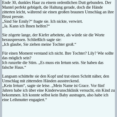
Ende 30, dunkles Haar zu einem ordentlichen Dutt gebunden. Der
Mantel perfekt gebügelt, die Haltung gerade, doch die Hände
zitterten leicht, während sie einen großen braunen Umschlag an ihre
Brust presste.
„Sind Sie Emily?“ fragte sie. Ich nickte, verwirrt.
„Ja. Kann ich Ihnen helfen?“
Sie zögerte lange, der Kiefer arbeitete, als würde sie die Worte
herauspressen. Schließlich sagte sie:
„Ich glaube, Sie ziehen meine Tochter groß.“
Für einen Moment verstand ich nicht. Ihre Tochter? Lily? Wie sollte
das möglich sein?
Ich runzelte die Stirn. „Es muss ein Irrtum sein. Sie haben das
falsche Haus.“
Langsam schüttelte sie den Kopf und trat einen Schritt näher, den
Umschlag mit zitternden Händen ausstreckend.
„Kein Irrtum“, sagte sie leise. „Mein Name ist Grace. Vor fünf
Jahren habe ich über eine Kinderwunschklinik versucht, ein Kind zu
bekommen. Ich konnte selbst kein Baby austragen, also habe ich
eine Leihmutter engagiert.“