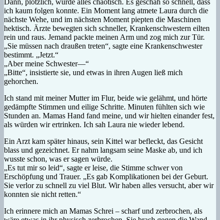
Dann, plötzlich, wurde alles chaotisch. Es geschah so schnell, dass
ich kaum folgen konnte. Ein Moment lang atmete Laura durch die
nächste Wehe, und im nächsten Moment piepten die Maschinen
hektisch. Ärzte bewegten sich schneller, Krankenschwestern eilten
rein und raus. Jemand packte meinen Arm und zog mich zur Tür.
„Sie müssen nach draußen treten“, sagte eine Krankenschwester
bestimmt. „Jetzt.“
„Aber meine Schwester—“
„Bitte“, insistierte sie, und etwas in ihren Augen ließ mich
gehorchen.
Ich stand mit meiner Mutter im Flur, beide wie gelähmt, und hörte
gedämpfte Stimmen und eilige Schritte. Minuten fühlten sich wie
Stunden an. Mamas Hand fand meine, und wir hielten einander fest,
als würden wir ertrinken. Ich sah Laura nie wieder lebend.
Ein Arzt kam später hinaus, sein Kittel war befleckt, das Gesicht
blass und gezeichnet. Er nahm langsam seine Maske ab, und ich
wusste schon, was er sagen würde.
„Es tut mir so leid“, sagte er leise, die Stimme schwer von
Erschöpfung und Trauer. „Es gab Komplikationen bei der Geburt.
Sie verlor zu schnell zu viel Blut. Wir haben alles versucht, aber wir
konnten sie nicht retten.“
Ich erinnere mich an Mamas Schrei – scharf und zerbrochen, als
wäre etwas in ihr physisch zerbrochen. Sie brach gegen die Wand