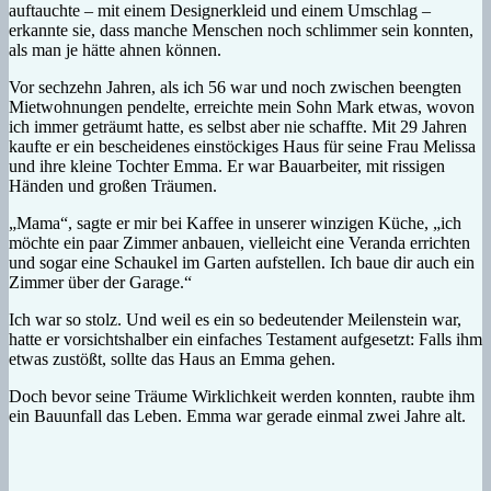
auftauchte – mit einem Designerkleid und einem Umschlag –
erkannte sie, dass manche Menschen noch schlimmer sein konnten,
als man je hätte ahnen können.
Vor sechzehn Jahren, als ich 56 war und noch zwischen beengten
Mietwohnungen pendelte, erreichte mein Sohn Mark etwas, wovon
ich immer geträumt hatte, es selbst aber nie schaffte. Mit 29 Jahren
kaufte er ein bescheidenes einstöckiges Haus für seine Frau Melissa
und ihre kleine Tochter Emma. Er war Bauarbeiter, mit rissigen
Händen und großen Träumen.
„Mama“, sagte er mir bei Kaffee in unserer winzigen Küche, „ich
möchte ein paar Zimmer anbauen, vielleicht eine Veranda errichten
und sogar eine Schaukel im Garten aufstellen. Ich baue dir auch ein
Zimmer über der Garage.“
Ich war so stolz. Und weil es ein so bedeutender Meilenstein war,
hatte er vorsichtshalber ein einfaches Testament aufgesetzt: Falls ihm
etwas zustößt, sollte das Haus an Emma gehen.
Doch bevor seine Träume Wirklichkeit werden konnten, raubte ihm
ein Bauunfall das Leben. Emma war gerade einmal zwei Jahre alt.