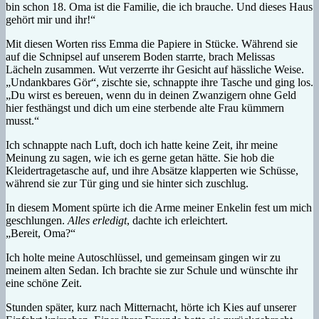
bin schon 18. Oma ist die Familie, die ich brauche. Und dieses Haus
gehört mir und ihr!“
Mit diesen Worten riss Emma die Papiere in Stücke. Während sie
auf die Schnipsel auf unserem Boden starrte, brach Melissas
Lächeln zusammen. Wut verzerrte ihr Gesicht auf hässliche Weise.
„Undankbares Gör“, zischte sie, schnappte ihre Tasche und ging los.
„Du wirst es bereuen, wenn du in deinen Zwanzigern ohne Geld
hier festhängst und dich um eine sterbende alte Frau kümmern
musst.“
Ich schnappte nach Luft, doch ich hatte keine Zeit, ihr meine
Meinung zu sagen, wie ich es gerne getan hätte. Sie hob die
Kleidertragetasche auf, und ihre Absätze klapperten wie Schüsse,
während sie zur Tür ging und sie hinter sich zuschlug.
In diesem Moment spürte ich die Arme meiner Enkelin fest um mich
geschlungen.
Alles erledigt
, dachte ich erleichtert.
„Bereit, Oma?“
Ich holte meine Autoschlüssel, und gemeinsam gingen wir zu
meinem alten Sedan. Ich brachte sie zur Schule und wünschte ihr
eine schöne Zeit.
Stunden später, kurz nach Mitternacht, hörte ich Kies auf unserer