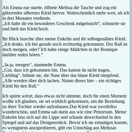
Als Emma nur starrte, öffnete Melissa die Tasche und zog ein
glitzerndes silbernes Kleid hervor. Wahrscheinlich mehr wert, als ich
in drei Monaten verdiente.
„Ich habe dir ein besonderes Geschenk mitgebracht“, schnurrte sie
und hielt das Kleid hoch.
Ihr Blick huschte über meine Enkelin und ihr selbstgenähtes Kleid.
„Ich denke, ich bin gerade noch rechtzeitig gekommen. Der Ball ist
doch morgen, oder? Ich habe einige Mädchen in der Boutique
darüber reden hören.“
„Ja-ja, morgen“, stammelte Emma.
„Gut, dass ich gekommen bin. Das kannst du nicht tragen,
Liebling“, höhnte sie, die Nase über das blaue Kleid rümpfend.
„Alle werden über dich lachen. Nimm dieses hier – ein richtiges
Kleid für den Ball.“
Ich spürte sofort, dass etwas nicht stimmte, doch für einen Moment
wollte ich glauben, sie sei wirklich gekommen, um die Beziehung
zu ihrer Tochter wieder aufzubauen.
Das Kleid war zweifellos
wunderschön, und Emma sah darin aus wie eine Prinzessin. Meine
Enkelin biss sich auf die Lippe und schaute abwechselnd in den
Spiegel und auf das Designerstück. Bevor ich sie ermutigen konnte,
es wenigstens anzuprobieren, glitt ein Umschlag aus Melissas