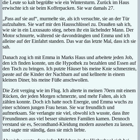
die Leute so kalt begrüßte wie ein Wintersturm. Zurück im Haus
erwischte ich sie beim Kofferpacken. Sie war damals 27.
„Pass auf sie auf“, murmelte sie, als ich versuchte, sie an der Tür
aufzuhalten. Sie warf mir den Hausschlüssel zu. Draußen sah ich,
wie sie in ein Luxusauto stieg, neben ihr ein lächelnder Mann. Der
Motor schnurrte, während sie davondrängten und Emma und ich
alleine auf der Einfahrt standen. Das war das letzte Mal, dass ich sie
sah.
Danach zog ich mit Emma in Marks Haus und arbeitete jeden Job,
den ich finden konnte, um die Hypothek zu bezahlen und Essen auf
den Tisch zu bringen. Ich putzte Häuser bis meine Knie schmerzten,
passte auf die Kinder der Nachbarn auf und kellnerte in einem
kleinen Diner, bis meine Füße anschwollen.
Die Zeit verging wie im Flug. Ich alterte in meinen 70ern mit einem
Rücken, der jeden Morgen schmerzte, und mehr Falten, als ich
zählen konnte. Doch ich hatte noch Energie, und Emma wuchs zu
einer schönen jungen Frau heran. Sie war freundlich und
aufmerksam. Sie verlangte nie viel, obwohl ich wusste, dass ihre
Freundinnen aus viel besser situierten Familien kamen. Dennoch
verstand sie es, Secondhand-Kleidung modern aussehen zu lassen,
und sagte mir ständig, dass sie mich liebte.