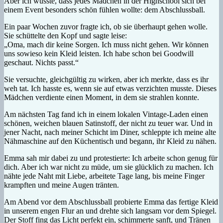
Aber ich wusste, dass jedes Mädchen in der Highschool sich bei
einem Event besonders schön fühlen wollte: dem Abschlussball.
Ein paar Wochen zuvor fragte ich, ob sie überhaupt gehen wolle.
Sie schüttelte den Kopf und sagte leise:
„Oma, mach dir keine Sorgen. Ich muss nicht gehen. Wir können
uns sowieso kein Kleid leisten. Ich habe schon bei Goodwill
geschaut. Nichts passt.“
Sie versuchte, gleichgültig zu wirken, aber ich merkte, dass es ihr
weh tat. Ich hasste es, wenn sie auf etwas verzichten musste. Dieses
Mädchen verdiente einen Moment, in dem sie strahlen konnte.
Am nächsten Tag fand ich in einem lokalen Vintage-Laden einen
schönen, weichen blauen Satinstoff, der nicht zu teuer war. Und in
jener Nacht, nach meiner Schicht im Diner, schleppte ich meine alte
Nähmaschine auf den Küchentisch und begann, ihr Kleid zu nähen.
Emma sah mir dabei zu und protestierte: Ich arbeite schon genug für
dich. Aber ich war nicht zu müde, um sie glücklich zu machen. Ich
nähte jede Naht mit Liebe, arbeitete Tage lang, bis meine Finger
krampften und meine Augen tränten.
Am Abend vor dem Abschlussball probierte Emma das fertige Kleid
in unserem engen Flur an und drehte sich langsam vor dem Spiegel.
Der Stoff fing das Licht perfekt ein, schimmerte sanft, und Tränen