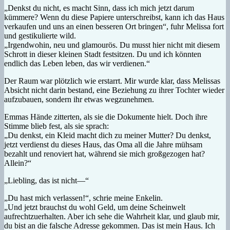
„Denkst du nicht, es macht Sinn, dass ich mich jetzt darum
kümmere? Wenn du diese Papiere unterschreibst, kann ich das Haus
verkaufen und uns an einen besseren Ort bringen“, fuhr Melissa fort
und gestikulierte wild.
„Irgendwohin, neu und glamourös. Du musst hier nicht mit diesem
Schrott in dieser kleinen Stadt festsitzen. Du und ich könnten
endlich das Leben leben, das wir verdienen.“
Der Raum war plötzlich wie erstarrt. Mir wurde klar, dass Melissas
Absicht nicht darin bestand, eine Beziehung zu ihrer Tochter wieder
aufzubauen, sondern ihr etwas wegzunehmen.
Emmas Hände zitterten, als sie die Dokumente hielt. Doch ihre
Stimme blieb fest, als sie sprach:
„Du denkst, ein Kleid macht dich zu meiner Mutter? Du denkst,
jetzt verdienst du dieses Haus, das Oma all die Jahre mühsam
bezahlt und renoviert hat, während sie mich großgezogen hat?
Allein?“
„Liebling, das ist nicht—“
„Du hast mich verlassen!“, schrie meine Enkelin.
„Und jetzt brauchst du wohl Geld, um deine Scheinwelt
aufrechtzuerhalten. Aber ich sehe die Wahrheit klar, und glaub mir,
du bist an die falsche Adresse gekommen. Das ist mein Haus. Ich