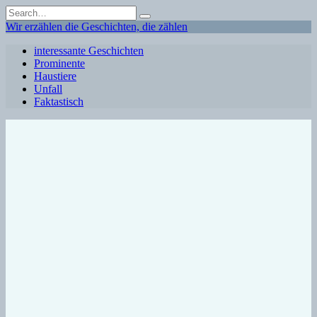
Skip
Search
to
for:
Wir erzählen die Geschichten, die zählen
content
interessante Geschichten
Prominente
Haustiere
Unfall
Faktastisch