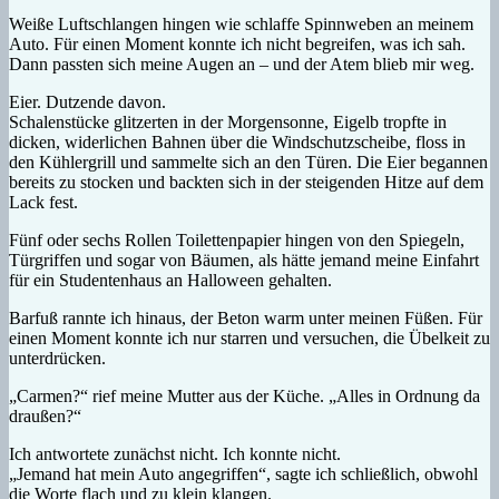
Weiße Luftschlangen hingen wie schlaffe Spinnweben an meinem
Auto. Für einen Moment konnte ich nicht begreifen, was ich sah.
Dann passten sich meine Augen an – und der Atem blieb mir weg.
Eier. Dutzende davon.
Schalenstücke glitzerten in der Morgensonne, Eigelb tropfte in
dicken, widerlichen Bahnen über die Windschutzscheibe, floss in
den Kühlergrill und sammelte sich an den Türen. Die Eier begannen
bereits zu stocken und backten sich in der steigenden Hitze auf dem
Lack fest.
Fünf oder sechs Rollen Toilettenpapier hingen von den Spiegeln,
Türgriffen und sogar von Bäumen, als hätte jemand meine Einfahrt
für ein Studentenhaus an Halloween gehalten.
Barfuß rannte ich hinaus, der Beton warm unter meinen Füßen. Für
einen Moment konnte ich nur starren und versuchen, die Übelkeit zu
unterdrücken.
„Carmen?“ rief meine Mutter aus der Küche. „Alles in Ordnung da
draußen?“
Ich antwortete zunächst nicht. Ich konnte nicht.
„Jemand hat mein Auto angegriffen“, sagte ich schließlich, obwohl
die Worte flach und zu klein klangen.