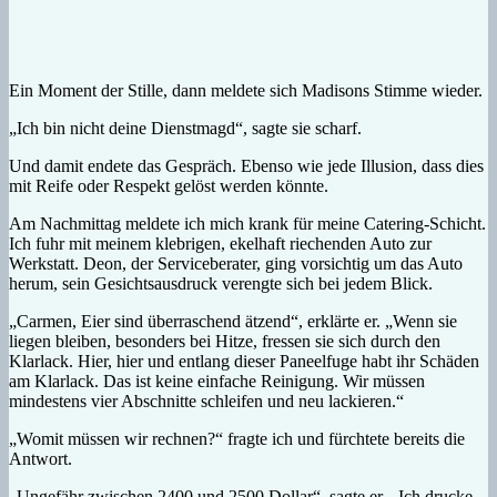
Ein Moment der Stille, dann meldete sich Madisons Stimme wieder.
„Ich bin nicht deine Dienstmagd“, sagte sie scharf.
Und damit endete das Gespräch. Ebenso wie jede Illusion, dass dies
mit Reife oder Respekt gelöst werden könnte.
Am Nachmittag meldete ich mich krank für meine Catering-Schicht.
Ich fuhr mit meinem klebrigen, ekelhaft riechenden Auto zur
Werkstatt. Deon, der Serviceberater, ging vorsichtig um das Auto
herum, sein Gesichtsausdruck verengte sich bei jedem Blick.
„Carmen, Eier sind überraschend ätzend“, erklärte er. „Wenn sie
liegen bleiben, besonders bei Hitze, fressen sie sich durch den
Klarlack. Hier, hier und entlang dieser Paneelfuge habt ihr Schäden
am Klarlack. Das ist keine einfache Reinigung. Wir müssen
mindestens vier Abschnitte schleifen und neu lackieren.“
„Womit müssen wir rechnen?“ fragte ich und fürchtete bereits die
Antwort.
„Ungefähr zwischen 2400 und 2500 Dollar“, sagte er. „Ich drucke