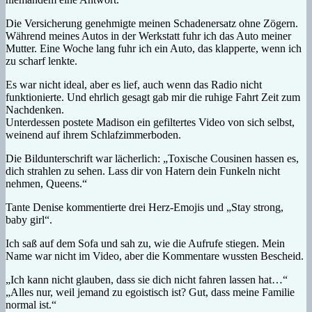
Die Versicherung genehmigte meinen Schadenersatz ohne Zögern.
Während meines Autos in der Werkstatt fuhr ich das Auto meiner
Mutter. Eine Woche lang fuhr ich ein Auto, das klapperte, wenn ich
zu scharf lenkte.
Es war nicht ideal, aber es lief, auch wenn das Radio nicht
funktionierte. Und ehrlich gesagt gab mir die ruhige Fahrt Zeit zum
Nachdenken.
Unterdessen postete Madison ein gefiltertes Video von sich selbst,
weinend auf ihrem Schlafzimmerboden.
Die Bildunterschrift war lächerlich: „Toxische Cousinen hassen es,
dich strahlen zu sehen. Lass dir von Hatern dein Funkeln nicht
nehmen, Queens.“
Tante Denise kommentierte drei Herz-Emojis und „Stay strong,
baby girl“.
Ich saß auf dem Sofa und sah zu, wie die Aufrufe stiegen. Mein
Name war nicht im Video, aber die Kommentare wussten Bescheid.
„Ich kann nicht glauben, dass sie dich nicht fahren lassen hat…“
„Alles nur, weil jemand zu egoistisch ist? Gut, dass meine Familie
normal ist.“