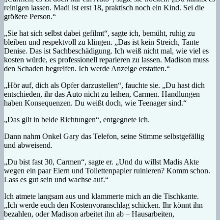
reinigen lassen. Madi ist erst 18, praktisch noch ein Kind. Sei die
größere Person.“
„Sie hat sich selbst dabei gefilmt“, sagte ich, bemüht, ruhig zu
bleiben und respektvoll zu klingen. „Das ist kein Streich, Tante
Denise. Das ist Sachbeschädigung. Ich weiß nicht mal, wie viel es
kosten würde, es professionell reparieren zu lassen. Madison muss
den Schaden begreifen. Ich werde Anzeige erstatten.“
„Hör auf, dich als Opfer darzustellen“, fauchte sie. „Du hast dich
entschieden, ihr das Auto nicht zu leihen, Carmen. Handlungen
haben Konsequenzen. Du weißt doch, wie Teenager sind.“
„Das gilt in beide Richtungen“, entgegnete ich.
Dann nahm Onkel Gary das Telefon, seine Stimme selbstgefällig
und abweisend.
„Du bist fast 30, Carmen“, sagte er. „Und du willst Madis Akte
wegen ein paar Eiern und Toilettenpapier ruinieren? Komm schon.
Lass es gut sein und wachse auf.“
Ich atmete langsam aus und klammerte mich an die Tischkante.
„Ich werde euch den Kostenvoranschlag schicken. Ihr könnt ihn
bezahlen, oder Madison arbeitet ihn ab – Hausarbeiten,