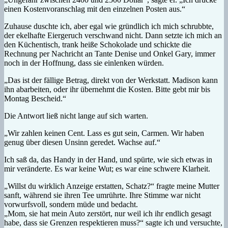
einen Kostenvoranschlag mit den einzelnen Posten aus.“
Zuhause duschte ich, aber egal wie gründlich ich mich schrubbte,
der ekelhafte Eiergeruch verschwand nicht. Dann setzte ich mich an
den Küchentisch, trank heiße Schokolade und schickte die
Rechnung per Nachricht an Tante Denise und Onkel Gary, immer
noch in der Hoffnung, dass sie einlenken würden.
„Das ist der fällige Betrag, direkt von der Werkstatt. Madison kann
ihn abarbeiten, oder ihr übernehmt die Kosten. Bitte gebt mir bis
Montag Bescheid.“
Die Antwort ließ nicht lange auf sich warten.
„Wir zahlen keinen Cent. Lass es gut sein, Carmen. Wir haben
genug über diesen Unsinn geredet. Wachse auf.“
Ich saß da, das Handy in der Hand, und spürte, wie sich etwas in
mir veränderte. Es war keine Wut; es war eine schwere Klarheit.
„Willst du wirklich Anzeige erstatten, Schatz?“ fragte meine Mutter
sanft, während sie ihren Tee umrührte. Ihre Stimme war nicht
vorwurfsvoll, sondern müde und bedacht.
„Mom, sie hat mein Auto zerstört, nur weil ich ihr endlich gesagt
habe, dass sie Grenzen respektieren muss?“ sagte ich und versuchte,