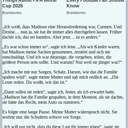
„Ich weiß, dass Madison eine Herausforderung war, Carmen. Und
Denise… nun ja, sie hat ihr immer alles durchgehen lassen. Früher
dachte ich, das sei harmlos. Aber jetzt… ist es anders.“
„Es war schon immer so“, sagte ich leise. „Als wir Kinder waren,
hat Madison meine Sachen genommen, zerstört und sich nie
entschuldigt. Und ich war diejenige, die vergeben, teilen, die
größere Person sein sollte. Und warum? Nur weil sie jünger war?“
„Ich mache mir nur Sorgen, Schatz. Darum, wie das die Familie
spalten wird“, sagte meine Mutter und sah mich endlich an. „Die
Leute reden. Du weißt, wie das ist.“
„Dann sollen sie reden“, sagte ich, fester, als ich erwartet hatte.
„Madison hat die Familie gespalten, in dem Moment, als sie dachte,
sie hätte das Recht, mein Auto zu ruinieren.“
Es folgte eine lange Pause. Meine Mutter widersprach nicht. Sie
seufzte nur, die Schultern schwer vor Sorge.
„Ich will nur nicht, dass du diese Last für immer trägst“, sagte sie.