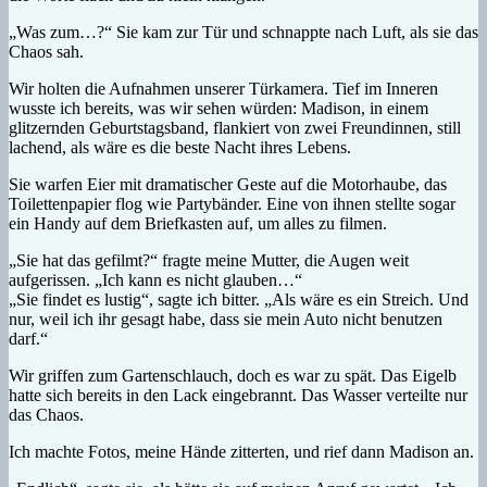
„Was zum…?“ Sie kam zur Tür und schnappte nach Luft, als sie das
Chaos sah.
Wir holten die Aufnahmen unserer Türkamera. Tief im Inneren
wusste ich bereits, was wir sehen würden: Madison, in einem
glitzernden Geburtstagsband, flankiert von zwei Freundinnen, still
lachend, als wäre es die beste Nacht ihres Lebens.
Sie warfen Eier mit dramatischer Geste auf die Motorhaube, das
Toilettenpapier flog wie Partybänder. Eine von ihnen stellte sogar
ein Handy auf dem Briefkasten auf, um alles zu filmen.
„Sie hat das gefilmt?“ fragte meine Mutter, die Augen weit
aufgerissen. „Ich kann es nicht glauben…“
„Sie findet es lustig“, sagte ich bitter. „Als wäre es ein Streich. Und
nur, weil ich ihr gesagt habe, dass sie mein Auto nicht benutzen
darf.“
Wir griffen zum Gartenschlauch, doch es war zu spät. Das Eigelb
hatte sich bereits in den Lack eingebrannt. Das Wasser verteilte nur
das Chaos.
Ich machte Fotos, meine Hände zitterten, und rief dann Madison an.