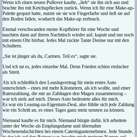
Wenn ich einen neuen Pullover kaufte, „lieh“ sie ihn sich aus und
brachte ihn mit Ketchupflecken zurück. Wenn ich für eine Make-up-
Palette gespart hatte, nutzte sie sie wie Fingerfarbe und ließ sie auf
den Boden fallen, wodurch das Make-up zerbrach.
Einmal verschwanden meine Kopfhörer für eine Woche und
tauchten dann auf ihrem Nachttisch wieder auf, kaputt und nur noch
mit einem Ohr hörbar. Jedes Mal zuckte Tante Denise nur mit den
Schultern.
„Sie ist jünger als du, Carmen. Teil es“, sagte sie.
Und ich tat es, jedes einzelne Mal. Denn Frieden schien einfacher
als Streit.
Als ich schließlich den Leasingvertrag für mein erstes Auto
unterschrieb – eines mit mehr Kilometern, als ich wollte, und einer
Ratenzahlung, die mir an Zahltagen den Magen zusammenzog –
war ich stolz auf mich. Dieses Auto bedeutete alles für mich.
Es war ein Leasing-zu-Eigentum-Deal, also fühlte sich jede Zahlung
wie ein Schritt an, es eines Tages ganz mein nennen zu können.
Niemand kaufte es für mich. Niemand bürgte dafür. Ich arbeitete
unter der Woche als Empfangsdame und übernahm
Wochenendschichten bei einem Cateringunternehmen. Jede Stunde,
in der ich auf den Beinen war, brachte mich meinem Namen auf