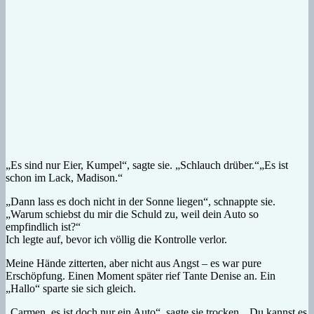
„Es sind nur Eier, Kumpel“, sagte sie. „Schlauch drüber.“
„Es ist
schon im Lack, Madison.“
„Dann lass es doch nicht in der Sonne liegen“, schnappte sie.
„Warum schiebst du mir die Schuld zu, weil dein Auto so
empfindlich ist?“
Ich legte auf, bevor ich völlig die Kontrolle verlor.
Meine Hände zitterten, aber nicht aus Angst – es war pure
Erschöpfung. Einen Moment später rief Tante Denise an. Ein
„Hallo“ sparte sie sich gleich.
„Carmen, es ist doch nur ein Auto“, sagte sie trocken. „Du kannst es